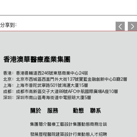
分享到：
香港澳華醫療產業集團
香港：香港德輔道西246號東慈商業中心24层
北京：北京市西城區西直門外大街137號寶藍金融創新中心B廳2層
上海：上海市普陀武寧路501號鴻運大廈15層
成都：成都市高新區交子大道88號AFC中航國際廣場A座10層
深圳：深圳市南山區粵海街道中電照明大廈5層
關於
服務
動態
聯系
集團簡介
醫療工藝設計
集團動態
商務洽談
發展歷程
醫院建築設計
行業動態
人才招聘