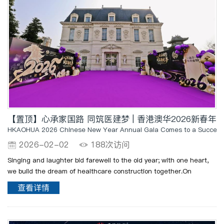
【置顶】心承家国路 同筑医建梦 | 香港澳华2026新春年
HKAOHUA 2026 Chinese New Year Annual Gala Comes to a Successf
2026-02-02
188次访问
Singing and laughter bid farewell to the old year; with one heart,
we build the dream of healthcare construction together.On
January 30, 2026, the 2026 Chinese New Year Annual Gala of
查看详情
Hong Kong Allall Healthcare Industry Group, themed "..