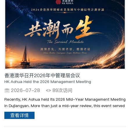
香港澳华召开2026年中管理层会议
HK Aohua Held the 2026 Management Meeting
2026-07-28
89次访问
Recently, HK Aohua held its 2026 Mid-Year Management Meeting
in Dujiangyan. More than just a mid-year review, this event served
as an in-depth "management health check". Breaking free from
查看详情
narrow business silos, participating mana..