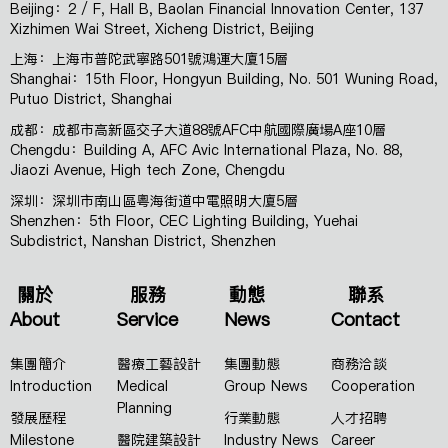
Beijing：2 / F, Hall B, Baolan Financial Innovation Center, 137
Xizhimen Wai Street, Xicheng District, Beijing
上海：上海市普陀武寧路501號鴻運大廈15層
Shanghai：15th Floor, Hongyun Building, No. 501 Wuning Road,
Putuo District, Shanghai
成都：成都市高新區交子大道88號AFC中航國際廣場A座10層
Chengdu：Building A, AFC Avic International Plaza, No. 88,
Jiaozi Avenue, High tech Zone, Chengdu
深圳：深圳市南山區粵海街道中電照明大廈5層
Shenzhen：5th Floor, CEC Lighting Building, Yuehai
Subdistrict, Nanshan District, Shenzhen
關於
服務
動態
聯系
About
Service
News
Contact
集團簡介
醫療工藝設計
集團動態
商務洽談
Introduction
Medical
Group News
Cooperation
Planning
發展歷程
行業動態
人才招聘
Milestone
醫院建築設計
Industry News
Career