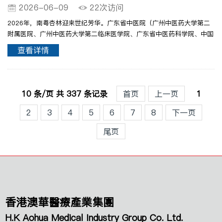
2026-06-09
22次访问
2026年，南粤杏林迎来世纪芳华。广东省中医院（广州中医药大学第二
附属医院、广州中医药大学第二临床医学院、广东省中医药科学院、中国
中医科学院广东分院）即将迎来百年华诞。广东省中医院100周年
查看详情
LOGOEpisode Ⅰ世纪回眸·岐黄薪火照岭南1924年，卢乃潼..
10 条/页 共 337 条记录
首页
上一页
1
2
3
4
5
6
7
8
下一页
尾页
香港澳華醫療產業集團
H.K Aohua Medical Industry Group Co. Ltd.