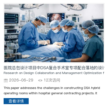
医院总包设计项目中DSA复合手术室专项配合落地的设计
Research on Design Collaboration and Management Optimization for S
2026-06-29
12次访问
This paper addresses the challenges in constructing DSA hybrid
operating rooms within hospital general contracting projects. It
puts forward a special management scheme from the dimensions
查看详情
of BIM multi-disciplinary collaborative design, ful..