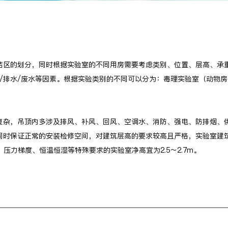
洁区的划分，同时根据实验室的不同用房需要考虑类别、位置、层高、承
水/排水/废水等因素。根据实验类别的不同可以分为：毒理实验室（动物
复杂，吊顶内多涉及排风、补风、回风、空调水、消防、强电、防排烟、
时保证正常的安装检修空间，对建筑层高的要求较高且严格，实验室建筑层
净度、压力梯度、恒温恒湿等特殊要求的实验室净高宜为2.5～2.7m。