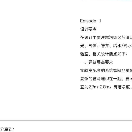
Episode Ⅱ
设计要点
在设计中要注意污染区与清
光、气体、管井、给水/纯
验室。相关设计要点如下：
一、建筑层高要求
实验室配套的系统管网非常
复杂的管网堆积在一起，要同
宜为2.7m~2.8m；有洁
分享到：