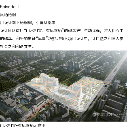
Episode Ⅰ
凤栖梧桐
用设计栽下梧桐树，引得凤凰来
设计团队借用“山水相宜、有凤来栖”的理念进行生动诠释，将人们心中
的瑞鸟、和平的象征“凤凰”巧妙地植入项目设计中，让自然之和与人类
社会之和和谐共生。
山水相宜•有凤来栖示意图