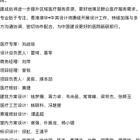
院。
建成后将进一步提升区域医疗服务资源，更好地满足群众医疗服务需求。
专业始于专注，香港澳华•中其设计将赓续开展设计工作，持续加强与多
方沟通协调、密切协作配合，为中国建设更好的医院砥砺前行。
医疗专家：刘战培
设计总负责人：雷琦、葛军
商务经理：刘萍
项目经理：曾锐
项目负责人：吴俊、濮本劼
医疗规划：黄捷
建筑方案设计：钱梦姗、蒋力卓、韦尚邑、常育峰、梁苛杰、张婷玉
医疗工艺设计：姚明科、冯楚楚
景观规划设计：谭孟超
室内方案设计：谢强、朴振龙、杨小银
标识设计：邱虹、王道平