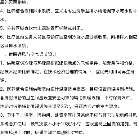
靠的灭菌措施。
4、医养结合设施排水系统，宜采用附近洗手盆排水给地漏存水弯水封补
水。
5、公共区域直饮水末端装置可拆除或封闭。
6、医疗区内医务人员区与诊疗区空调冷凝水应分别收集，间接排入相应
区域排水系统。
三、供暖通风与空气调节设计
1、供暖空调冷源与热源应根据建设地点的气候条件、能源条件和价格，
经技术经济比较确定。在技术经济合理的情况下，宜优先利用可再生能
源。
2、医养结合设施供暖室内设计温度适当提高，且应设置恒温控制措施。
含洗浴设备的卫生间应设置安全可靠的辅助供暖设施，平时保持20℃，
洗浴时借助辅助供暖设施升温至25℃，保证洗浴时的室内温度。
3、卫生间、浴室、污物间、处置室等排风系统不应与其它功能房间排风
系统合并使用，换气次数不小于10次/小时，应设置防止回流的措施。对
其排风热回收时，应采用隔绝式热回收方式。