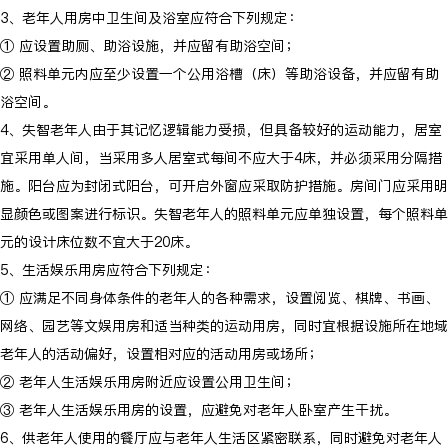
3、老年人用房中卫生间及浴室应符合下列规定：
① 应设置助厕、助浴设施，并应留有助浴空间；
② 照料单元内应至少设置一个公用浴槽（床）等助浴设备，并应留有助
浴空间。
4、失智老年人由于其记忆逻辑能力受损，但具备较好的运动能力，居室
宜采用单人间，当采用多人居室式每间不应大于4床，并必须采用分隔措
施。阳台应为封闭式阳台，可开启外窗应采取防护措施。房间门应采用明
显颜色或图案进行标识。失智老年人的照料单元应单独设置，每个照料单
元的设计床位数不宜大于20床。
5、生活娱乐用房应符合下列规定：
① 应满足不同身体条件的老年人的各种需求，设置阅览、棋牌、书画、
网络、园艺等文娱用房和适当种类的运动用房，同时宜根据设施所在地域
老年人的活动偏好，设置相对应的活动用房或场所；
② 老年人生活娱乐用房附近应设置公用卫生间；
③ 老年人生活娱乐用房的设置，应避免对老年人卧室产生干扰。
6、供老年人使用的餐厅应与老年人生活区紧密联系，同时避免对老年人