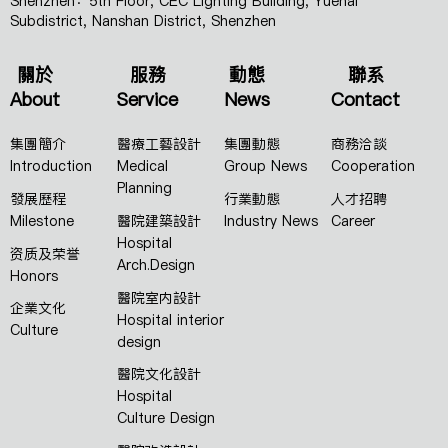
Shenzhen：5th Floor, CEC Lighting Building, Yuehai
Subdistrict, Nanshan District, Shenzhen
關於
服務
動態
聯系
About
Service
News
Contact
集團簡介
醫療工藝設計
集團動態
商務洽談
Introduction
Medical
Group News
Cooperation
Planning
發展歷程
行業動態
人才招聘
Milestone
醫院建築設計
Industry News
Career
Hospital
资质及荣誉
Arch.Design
Honors
醫院室内設計
企業文化
Hospital interior
Culture
design
醫院文化設計
Hospital
Culture Design