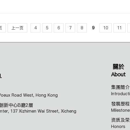
页
上一页
4
5
6
7
8
9
10
11
關於
About
.
集團簡介
Introduct
 Voeux Road West, Hong Kong
發展歷程
創新中心B廳2層
Milestone
enter, 137 Xizhimen Wai Street, Xicheng
资质及荣
Honors