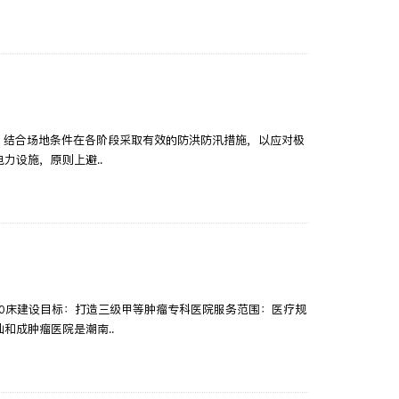
线，结合场地条件在各阶段采取有效的防洪防汛措施，以应对极
力设施，原则上避..
500床建设目标：打造三级甲等肿瘤专科医院服务范围：医疗规
和成肿瘤医院是潮南..