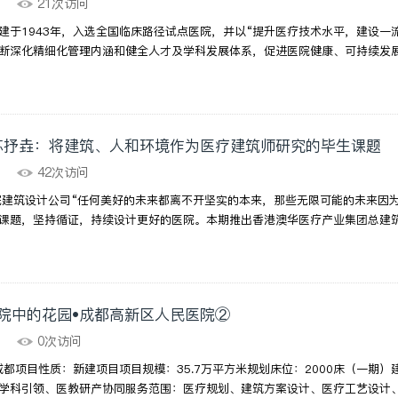
01
21次访问
建于1943年，入选全国临床路径试点医院，并以“提升医疗技术水平，建设一
断深化精细化管理内涵和健全人才及学科发展体系，促进医院健康、可持续发展。
苏抒垚：将建筑、人和环境作为医疗建筑师研究的毕生课题
24
42次访问
院建筑设计公司“任何美好的未来都离不开坚实的本来，那些无限可能的未来因
课题，坚持循证，持续设计更好的医院。本期推出香港澳华医疗产业集团总建筑师
院中的花园•成都高新区人民医院②
18
0次访问
成都项目性质：新建项目项目规模：35.7万平方米规划床位：2000床（一期
学科引领、医教研产协同服务范围：医疗规划、建筑方案设计、医疗工艺设计、