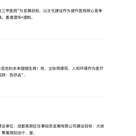
流三甲医院”为发展目标，以文化建设作为提升医院核心竞争
香港澳华•澳帆..
为坚定的本来熠熠生辉！他，主张将建筑、人和环境作为医疗
：苏抒垚”..
）建设单位：成都高新区社事投资发展有限公司建设目标：大综
景观规划设计、室..