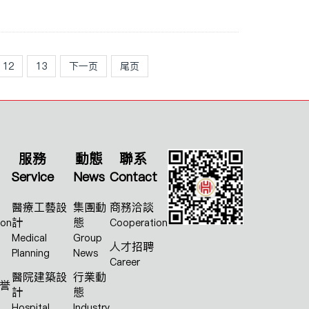
12
13
下一页
尾页
服務
動態
聯系
Service
News
Contact
醫療工藝設
集團動
商務洽談
計
態
ion
Cooperation
Medical
Group
人才招聘
Planning
News
Career
醫院建築設
行業動
誉
計
態
Hospital
Industry