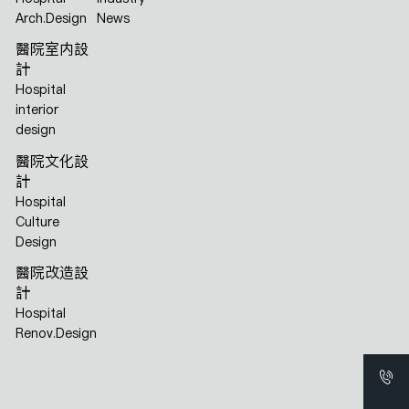
Arch.Design
News
醫院室内設
計
Hospital
interior
design
醫院文化設
計
Hospital
Culture
Design
醫院改造設
計
Hospital
Renov.Design