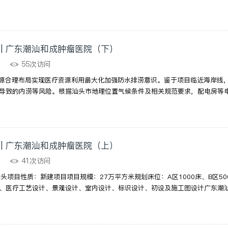
 | 广东潮汕和成肿瘤医院（下）
23
55次访问
Ⅱ医疗资源合理布局实现医疗资源利用最大化加强防水排涝意识。鉴于项目临近海岸
导致的内涝等风险。根据汕头市地理位置气候条件及相关规范要求，配电房等电
 | 广东潮汕和成肿瘤医院（上）
23
41次访问
汕头项目性质：新建项目项目规模：27万平方米规划床位：A区1000床、B区
、医疗工艺设计、景观设计、室内设计、标识设计、初设及施工图设计广东潮汕